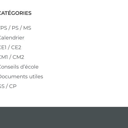
CATÉGORIES
TPS / PS / MS
Calendrier
CE1 / CE2
CM1 / CM2
onseils d’école
Documents utiles
GS / CP