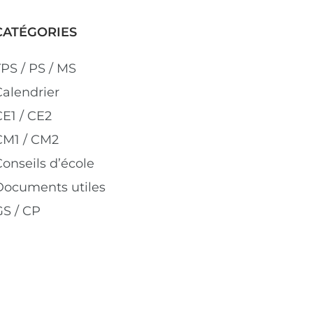
CATÉGORIES
TPS / PS / MS
Calendrier
CE1 / CE2
CM1 / CM2
onseils d’école
Documents utiles
GS / CP