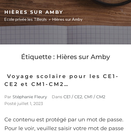
HIÈRES SUR AMBY
Ecole privée les Tilleuls
Hières sur Amby
>
Étiquette :
Hières sur Amby
Voyage scolaire pour les CE1-
CE2 et CM1-CM2…
Par
Stéphanie Fleury
Dans
CE1 / CE2
,
CM1 / CM2
Posté
juillet 1, 2023
Ce contenu est protégé par un mot de passe.
Pour le voir, veuillez saisir votre mot de passe