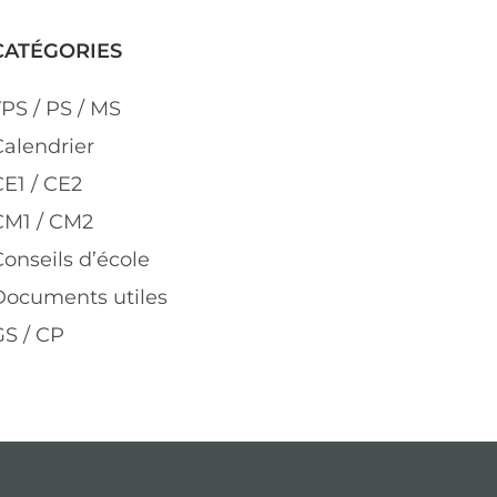
CATÉGORIES
TPS / PS / MS
Calendrier
CE1 / CE2
CM1 / CM2
onseils d’école
Documents utiles
GS / CP