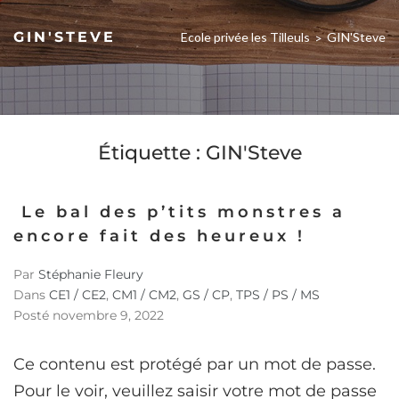
GIN'STEVE
Ecole privée les Tilleuls
GIN'Steve
>
Étiquette :
GIN'Steve
Le bal des p’tits monstres a
encore fait des heureux !
Par
Stéphanie Fleury
Dans
CE1 / CE2
,
CM1 / CM2
,
GS / CP
,
TPS / PS / MS
Posté
novembre 9, 2022
Ce contenu est protégé par un mot de passe.
Pour le voir, veuillez saisir votre mot de passe