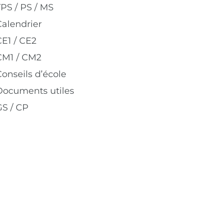
TPS / PS / MS
Calendrier
CE1 / CE2
CM1 / CM2
onseils d’école
Documents utiles
GS / CP