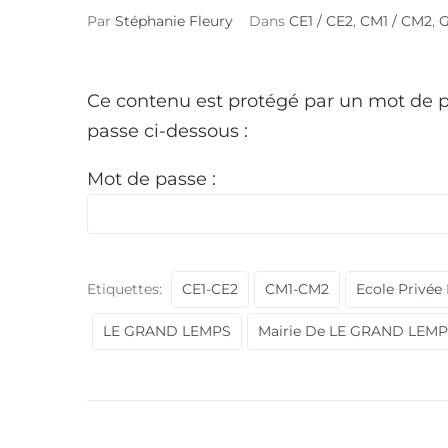
Par
Stéphanie Fleury
Dans
CE1 / CE2
,
CM1 / CM2
,
G
Ce contenu est protégé par un mot de pas
passe ci-dessous :
Mot de passe :
Etiquettes:
CE1-CE2
CM1-CM2
Ecole Privée
LE GRAND LEMPS
Mairie De LE GRAND LEM